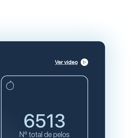
Ver video
6513
Nº total de pelos