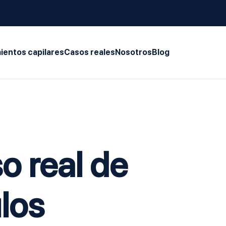
Diágnostico capilar
ientos capilares
Casos reales
Nosotros
Blog
so real de
ulos