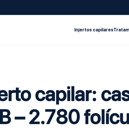
Injertos capilares
Tratam
erto capilar: ca
B – 2.780 folíc