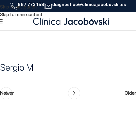
667 773 158
diagnostico@clinicajacobovski.es
Skip to navigation
25
Skip to main content
ABR
Sergio M
Newer
Older