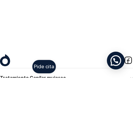
10:00h a 19:00h
Contacto
M. 667 773 158
diagnostico@clinicajacobovski.es
Pide cita
Tratamiento Capilar mujeres
Cínica Capilar Barcelona
Legal