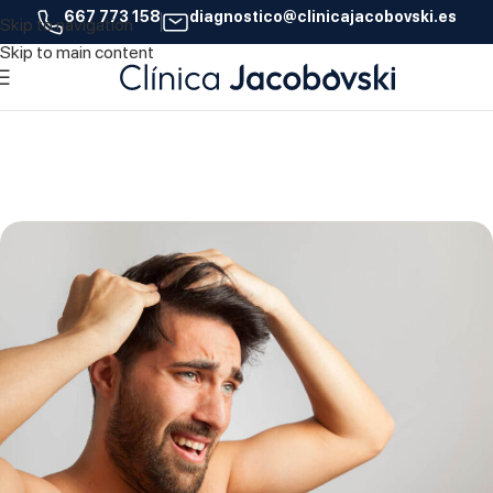
667 773 158
diagnostico@clinicajacobovski.es
Skip to navigation
25
Skip to main content
AGO