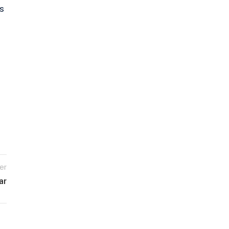
s
er
ar