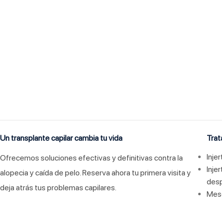
ontáctanos y
ecupera tu confianza
Un transplante capilar cambia tu vida
Trat
Inje
Ofrecemos soluciones efectivas y definitivas contra la
Inje
alopecia y caída de pelo. Reserva ahora tu primera visita y
des
deja atrás tus problemas capilares.
Meso