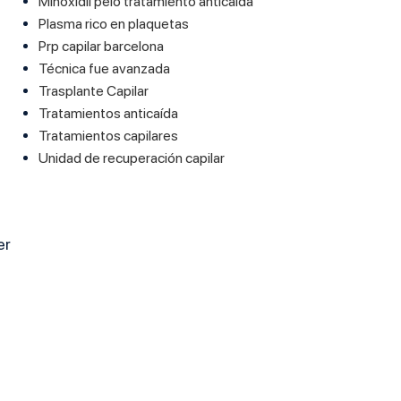
Minoxidil pelo tratamiento anticaída
Plasma rico en plaquetas
Prp capilar barcelona
Técnica fue avanzada
Trasplante Capilar
Tratamientos anticaída
Tratamientos capilares
Unidad de recuperación capilar
er