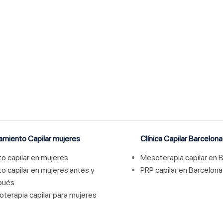
Ubicación
Horario
Paseo de Gracia 54, Planta 7,
Lunes – Viernes
Puerta D, 08007 Barcelona
10:00h a 19:00h
amiento Capilar mujeres
Clínica Capilar Barcelona
rto capilar en mujeres
Mesoterapia capilar en 
rto capilar en mujeres antes y
PRP capilar en Barcelona
pués
terapia capilar para mujeres