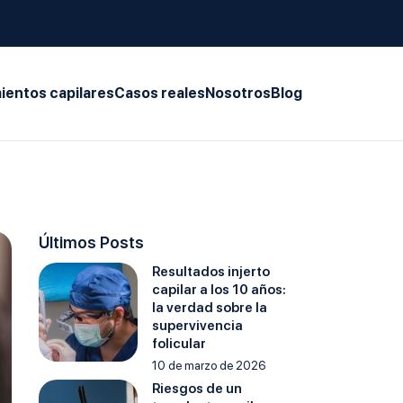
Diágnostico capilar
ientos capilares
Casos reales
Nosotros
Blog
Últimos Posts
Resultados injerto
capilar a los 10 años:
la verdad sobre la
supervivencia
folicular
10 de marzo de 2026
Riesgos de un