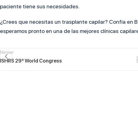
paciente tiene sus necesidades.
¿Crees que necesitas un trasplante capilar? Confía en B
esperamos pronto en una de las mejores clínicas capilar
Newer
ISHRS 29º World Congress
ontáctanos y
ecupera tu confianza