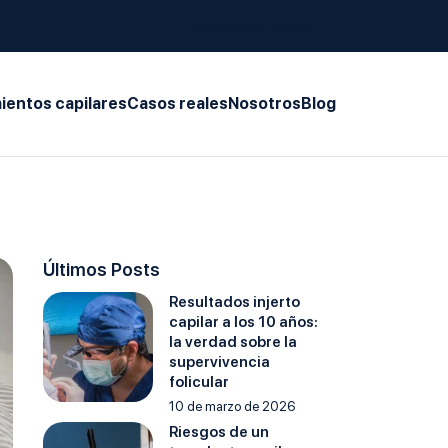
Diágnostico capilar
ientos capilares
Casos reales
Nosotros
Blog
Últimos Posts
Resultados injerto
capilar a los 10 años:
la verdad sobre la
supervivencia
folicular
10 de marzo de 2026
Riesgos de un