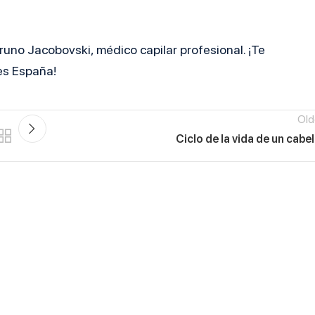
runo Jacobovski, médico capilar profesional. ¡Te
es España!
Old
Ciclo de la vida de un cabel
Ubicación
Horario
Paseo de Gracia 54, Planta 7,
Lunes – Viernes
Puerta D, 08007 Barcelona
10:00h a 19:00h