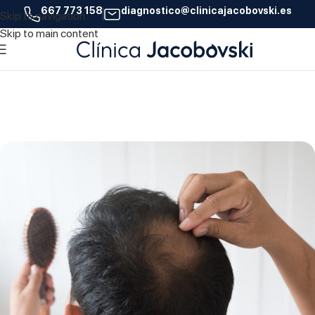
667 773 158
diagnostico@clinicajacobovski.es
Skip to navigation
18
Skip to main content
DIC