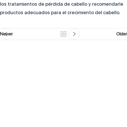
los tratamientos de pérdida de cabello y recomendarle
productos adecuados para el crecimiento del cabello.
Newer
Older
Contáctanos y
recupera tu confianza
Ubicación
Paseo de Gracia 54, Planta 7,
Puerta D, 08007 Barcelona
Horario