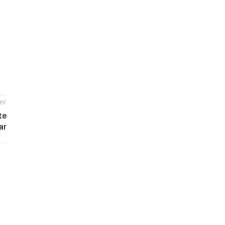
er
te
ar