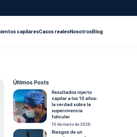
Diágnostico capilar
ientos capilares
Casos reales
Nosotros
Blog
Últimos Posts
Resultados injerto
capilar a los 10 años:
la verdad sobre la
supervivencia
folicular
10 de marzo de 2026
Riesgos de un