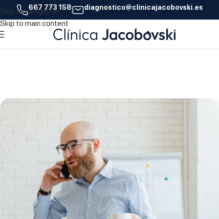
667 773 158
diagnostico@clinicajacobovski.es
Skip to navigation
14
Skip to main content
OCT