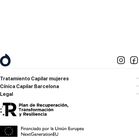
10:00h a 19:00h
Contacto
M. 667 773 158
diagnostico@clinicajacobovski.es
Tratamiento Capilar mujeres
Cínica Capilar Barcelona
Legal