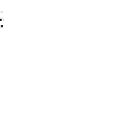
er
un
ar