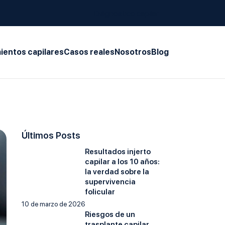
Diágnostico capilar
ientos capilares
Casos reales
Nosotros
Blog
Últimos Posts
Resultados injerto
capilar a los 10 años:
la verdad sobre la
supervivencia
folicular
10 de marzo de 2026
Riesgos de un
trasplante capilar