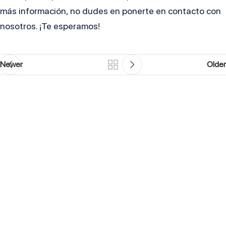
más información, no dudes en ponerte en contacto con
nosotros. ¡Te esperamos!
Newer
Older
Contáctanos y
recupera tu confianza
Ubicación
Paseo de Gracia 54, Planta 7,
Puerta D, 08007 Barcelona
Horario