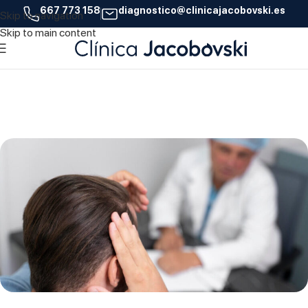
667 773 158
diagnostico@clinicajacobovski.es
Skip to navigation
06
Skip to main content
AGO