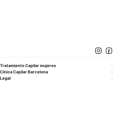
10:00h a 19:00h
Contacto
M. 667 773 158
diagnostico@clinicajacobovski.es
Tratamiento Capilar mujeres
Cínica Capilar Barcelona
Legal