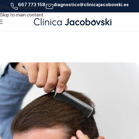
667 773 158
diagnostico@clinicajacobovski.es
Skip to navigation
04
Skip to main content
ABR