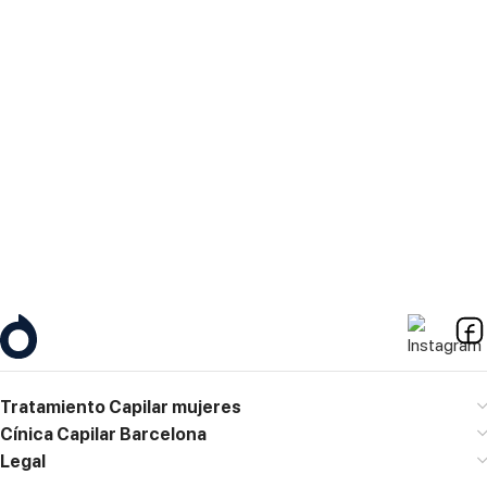
Puerta D, 08007 Barcelona
Horario
Lunes – Viernes
10:00h a 19:00h
Contacto
M. 667 773 158
diagnostico@clinicajacobovski.es
Tratamiento Capilar mujeres
Cínica Capilar Barcelona
Legal