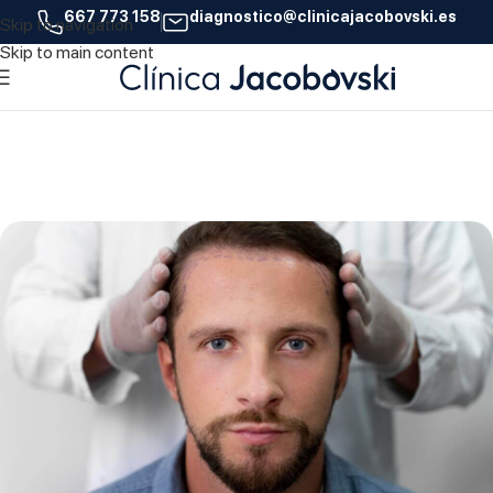
667 773 158
diagnostico@clinicajacobovski.es
Skip to navigation
16
Skip to main content
OCT