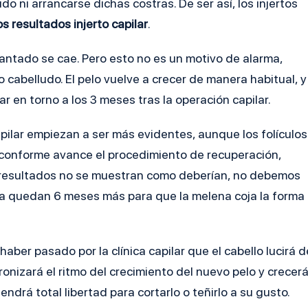
o ni arrancarse dichas costras. De ser así, los injertos
os resultados injerto capilar
.
lantado se cae. Pero esto no es un motivo de alarma,
 cabelludo. El pelo vuelve a crecer de manera habitual, y
ar en torno a los 3 meses tras la operación capilar.
apilar empiezan a ser más evidentes, aunque los folículos
 conforme avance el procedimiento de recuperación,
os resultados no se muestran como deberían, no debemos
ía quedan 6 meses más para que la melena coja la forma
aber pasado por la clínica capilar que el cabello lucirá d
onizará el ritmo del crecimiento del nuevo pelo y crecer
endrá total libertad para cortarlo o teñirlo a su gusto.