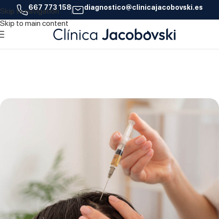
667 773 158
diagnostico@clinicajacobovski.es
Skip to navigation
21
Skip to main content
OCT