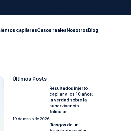
Diágnostico capilar
ientos capilares
Casos reales
Nosotros
Blog
Últimos Posts
Resultados injerto
capilar a los 10 años:
la verdad sobre la
supervivencia
folicular
10 de marzo de 2026
Riesgos de un
trasplante capilar