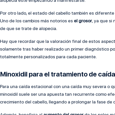
alopecia esté empezando a manifestarse.
Por otro lado, el estado del cabello también es diferente
Uno de los cambios más notorios es
el grosor
, ya que si
de que se trate de alopecia.
Hay que recordar que la valoración final de estos aspect
solamente tras haber realizado un primer diagnóstico p
totalmente personalizados para cada paciente.
Minoxidil para el tratamiento de caída
Para una caída estacional con una caída muy severa o q
minoxidil suele ser una apuesta tan recurrente como efec
crecimiento del cabello, llegando a prolongar la fase de 
Además, beneficia al
aumento del grosor
de los pelos m