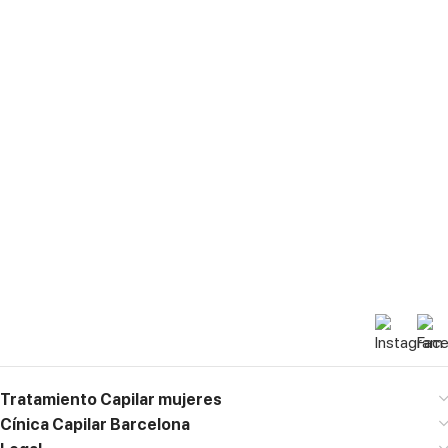
Paseo de Gracia 54, Planta 7,
Puerta D, 08007 Barcelona
Horario
Lunes – Viernes
10:00h a 19:00h
Contacto
M. 667 773 158
diagnostico@clinicajacobovski.es
Tratamiento Capilar mujeres
Cínica Capilar Barcelona