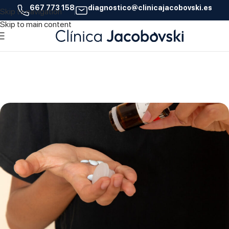
667 773 158
diagnostico@clinicajacobovski.es
Skip to navigation
19
Skip to main content
MAY